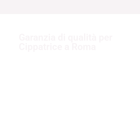
Garanzia di qualità per
Cippatrice a Roma
I nostri fornitori partner
garantiscono servizi di qualità. Essi
sono selezionati nel rispetto delle
più recenti normative sui sistemi di
gestione per la qualità ISO
9001:2015