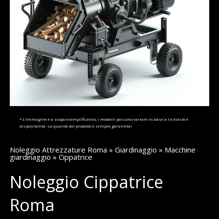
* L’immagine è a scopo esemplificativo, i modelli possono variare in base a richieste e
disponibilità. La qualità del prodotto è sempre garantita!
Noleggio Attrezzature Roma
»
Giardinaggio
»
Macchine
giardinaggio
» Cippatrice
Noleggio Cippatrice
Roma