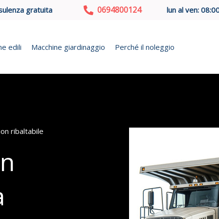
0694800124
sulenza gratuita
lun al ven: 08:0
e edili
Macchine giardinaggio
Perché il noleggio
n ribaltabile
on
a