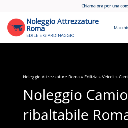
Vai
Chiama ora per una con
al
contenuto
Noleggio Attrezzature
Roma
Macchin
EDILE E GIARDINAGGIO
Noleggio Attrezzature Roma
»
Edilizia
»
Veicoli
» Camio
Noleggio Cami
ribaltabile Rom